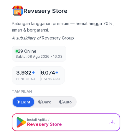
Revesery Store
Patungan langganan premium — hemat hingga 70%,
aman & bergaransi.
A subsidiary of
Revesery Group
29 Online
Sabtu, 08 Agu 2026 - 16.03
3.932
+
6.074
+
PENGGUNA
TRANSAKSI
TAMPILAN
Light
Dark
Auto
Install Aplikasi
Revesery Store