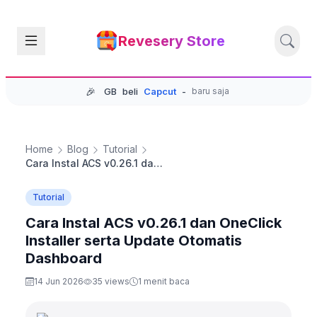
Revesery Store
🎉
GB
beli
Capcut
-
baru saja
Home
Blog
Tutorial
Cara Instal ACS v0.26.1 dan OneClick Installer serta Update Otomatis Dashboard
Tutorial
Cara Instal ACS v0.26.1 dan OneClick
Installer serta Update Otomatis
Dashboard
14 Jun 2026
35 views
1 menit baca