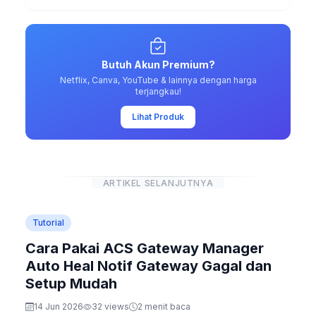
Butuh Akun Premium?
Netflix, Canva, YouTube & lainnya dengan harga
terjangkau!
Lihat Produk
ARTIKEL SELANJUTNYA
Tutorial
Cara Pakai ACS Gateway Manager
Auto Heal Notif Gateway Gagal dan
Setup Mudah
14 Jun 2026
32 views
2 menit baca